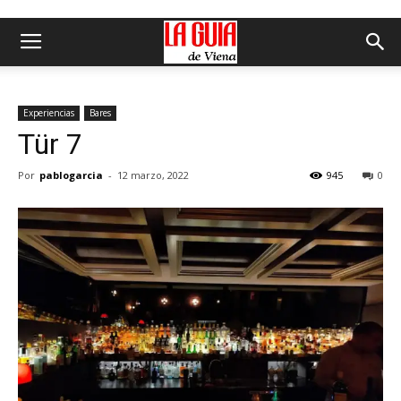
Experiencias
Bares
Tür 7
Por
pablogarcia
-
12 marzo, 2022
945
0