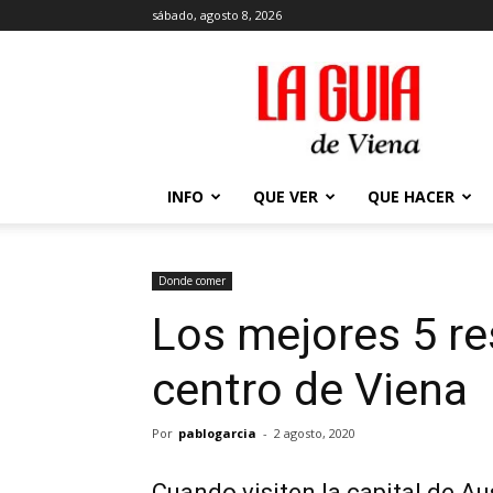
sábado, agosto 8, 2026
La
Guía
de
Viena
en
2026
INFO
QUE VER
QUE HACER
Donde comer
Los mejores 5 re
centro de Viena
Por
pablogarcia
-
2 agosto, 2020
Cuando visiten la capital de Au