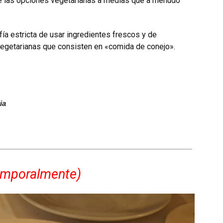
 de las opciones vegetarianas a medias que a menudo
ofía estricta de usar ingredientes frescos y de
vegetarianas que consisten en «comida de conejo».
ia
emporalmente
)