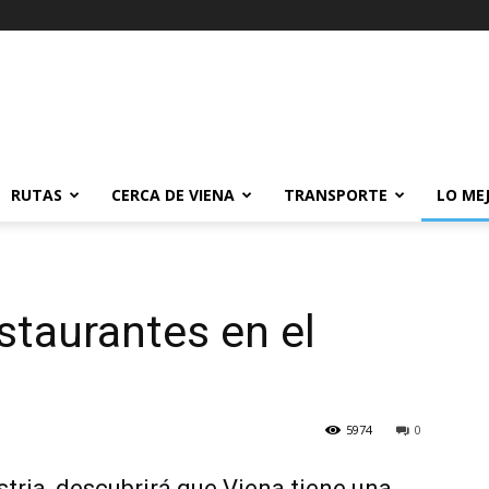
RUTAS
CERCA DE VIENA
TRANSPORTE
LO ME
staurantes en el
5974
0
stria, descubrirá que Viena tiene una