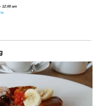
– 12:00 am
ria
g