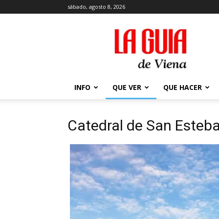
sábado, agosto 8, 2026
La
Guía
de
Viena
en
2026
INFO
QUE VER
QUE HACER
Catedral de San Esteb