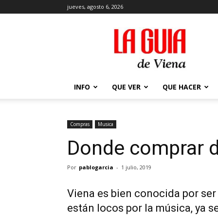
jueves, agosto 6, 2026
La
Guía
de
Viena
en
2026
INFO
QUE VER
QUE HACER
Compras
Musica
Donde comprar d
Por
pablogarcia
-
1 julio, 2019
Viena es bien conocida por ser
están locos por la música, ya s