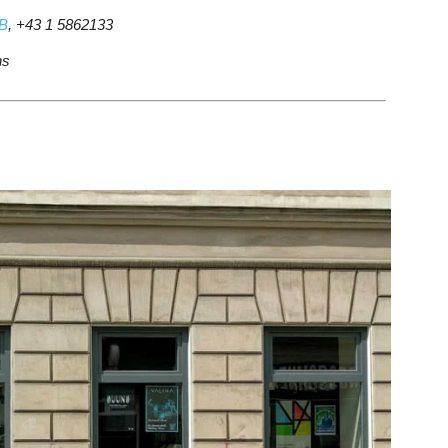
B
, +43 1 5862133
hs