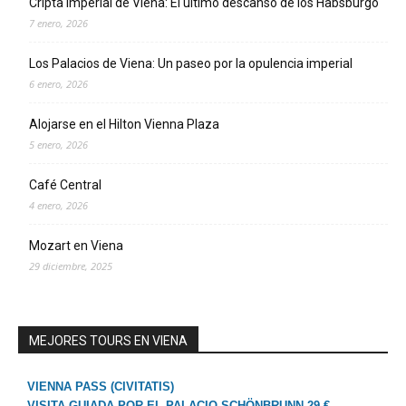
Cripta Imperial de Viena: El último descanso de los Habsburgo
7 enero, 2026
Los Palacios de Viena: Un paseo por la opulencia imperial
6 enero, 2026
Alojarse en el Hilton Vienna Plaza
5 enero, 2026
Café Central
4 enero, 2026
Mozart en Viena
29 diciembre, 2025
MEJORES TOURS EN VIENA
VIENNA PASS (CIVITATIS)
VISITA GUIADA POR EL PALACIO SCHÖNBRUNN 29 €