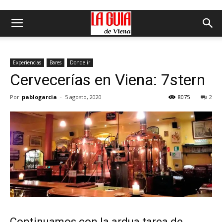
Experiencias
Bares
Donde ir
Cervecerías en Viena: 7stern
Por
pablogarcia
-
5 agosto, 2020
8075
2
Continuamos con la ardua tarea de