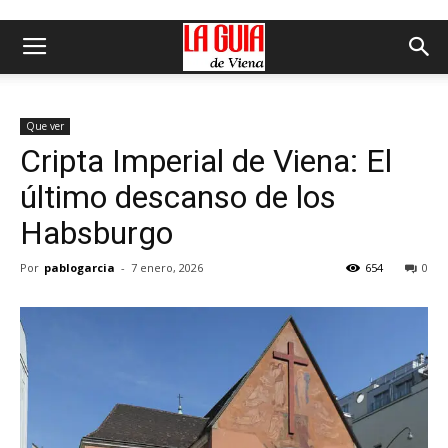
Que ver
Cripta Imperial de Viena: El
último descanso de los
Habsburgo
Por
pablogarcia
-
7 enero, 2026
654
0