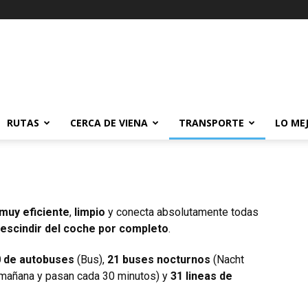
RUTAS
CERCA DE VIENA
TRANSPORTE
LO ME
 muy
eficiente
,
limpio
y conecta absolutamente todas
escindir del coche por completo
.
 de autobuses
(Bus),
21 buses nocturnos
(Nacht
a mañana y pasan cada 30 minutos) y
31 lineas de