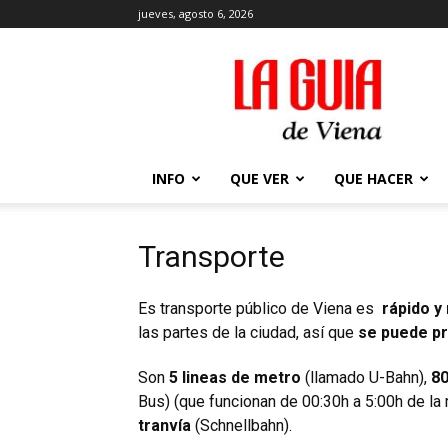
jueves, agosto 6, 2026
La
Guía
de
Viena
en
2026
INFO
QUE VER
QUE HACER
Transporte
Es transporte público de Viena es
rápido y
las partes de la ciudad, así que
se puede pr
Son
5 lineas de metro
(llamado U-Bahn),
80
Bus) (que funcionan de 00:30h a 5:00h de l
tranvía
(Schnellbahn).