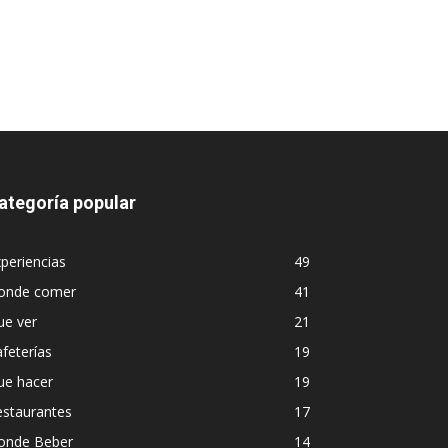
ategoría popular
periencias
49
onde comer
41
ue ver
21
feterías
19
ue hacer
19
estaurantes
17
onde Beber
14