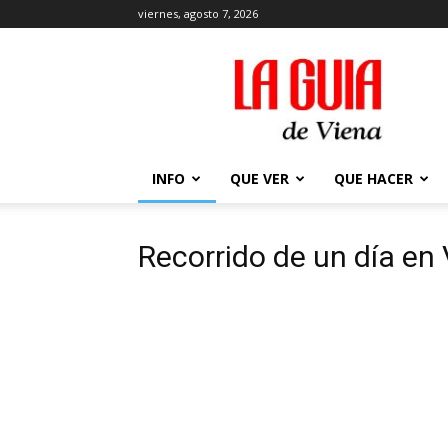
viernes, agosto 7, 2026
La
Guía
de
Viena
en
2026
INFO
QUE VER
QUE HACER
Recorrido de un día en