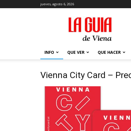
jueves, agosto 6, 2026
La
Guía
de
Viena
en
2026
INFO
QUE VER
QUE HACER
Vienna City Card – Pre