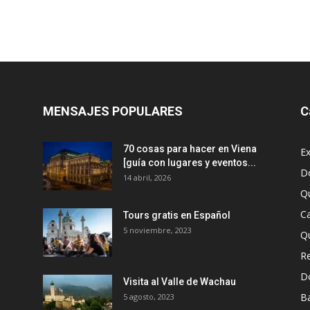
MENSAJES POPULARES
C
70 cosas para hacer en Viena
Ex
[guía con lugares y eventos...
D
14 abril, 2026
Q
Ca
Tours gratis en Español
5 noviembre, 2023
Q
R
D
Visita al Valle de Wachau
B
5 agosto, 2023