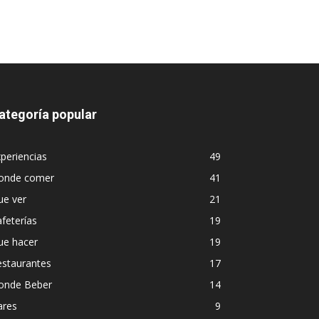
ategoría popular
periencias
49
onde comer
41
ue ver
21
feterías
19
ue hacer
19
estaurantes
17
onde Beber
14
ares
9