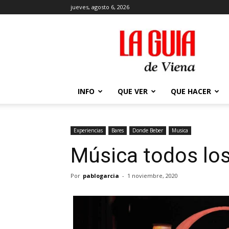
jueves, agosto 6, 2026
La
Guía
de
Viena
en
2026
INFO
QUE VER
QUE HACER
Experiencias
Bares
Donde Beber
Musica
Música todos los
Por
pablogarcia
-
1 noviembre, 2020