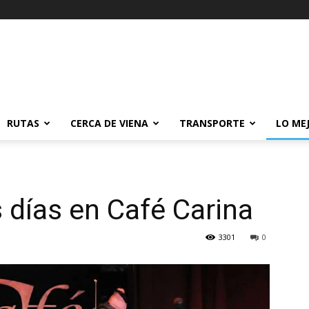
RUTAS
CERCA DE VIENA
TRANSPORTE
LO ME
 días en Café Carina
3301
0