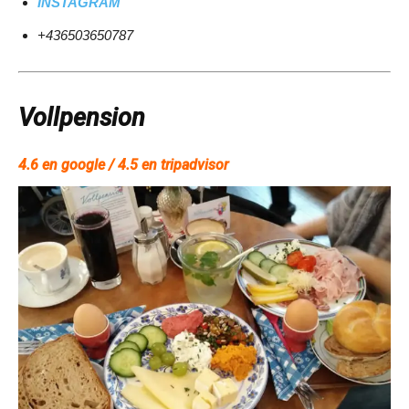
INSTAGRAM
+436503650787
Vollpension
4.6 en google / 4.5 en tripadvisor