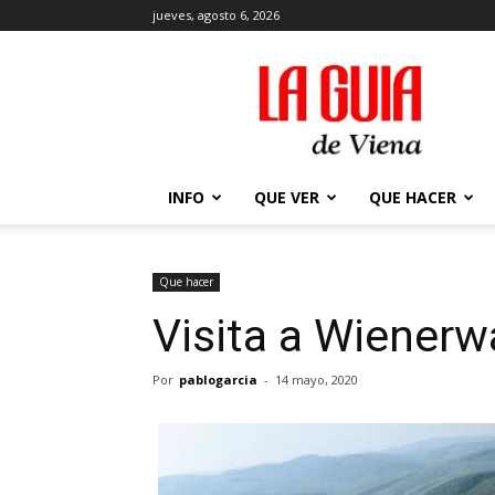
jueves, agosto 6, 2026
La
Guía
de
Viena
en
2026
INFO
QUE VER
QUE HACER
Que hacer
Visita a Wienerw
Por
pablogarcia
-
14 mayo, 2020