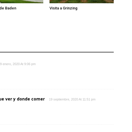
 de Baden
Visita a Grinzing
9 enero, 2020 At 9:06 pm
que ver y donde comer
19 septiembre, 2020 At 11:51 pm