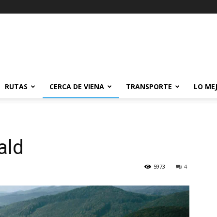
RUTAS
CERCA DE VIENA
TRANSPORTE
LO ME
ald
5973
4