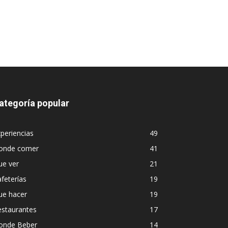
ategoría popular
periencias
49
onde comer
41
ue ver
21
feterías
19
ue hacer
19
estaurantes
17
onde Beber
14