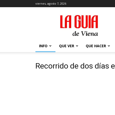
viernes, agosto 7, 2026
La
Guía
de
Viena
en
2026
INFO
QUE VER
QUE HACER
Recorrido de dos días 