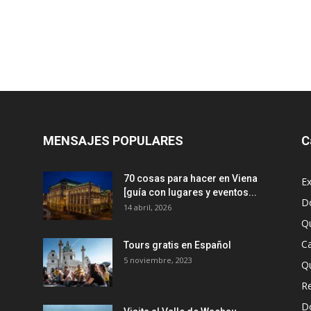
MENSAJES POPULARES
C
70 cosas para hacer en Viena
Ex
[guía con lugares y eventos...
D
14 abril, 2026
Q
Ca
Tours gratis en Español
5 noviembre, 2023
Q
R
D