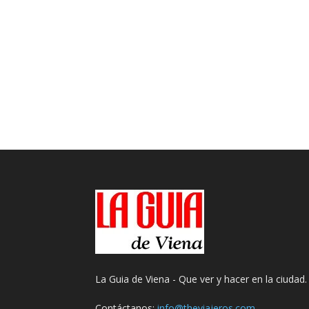
La Guia de Viena - Que ver y hacer en la ciudad.
Contáctanos:
info@theviajeros.com