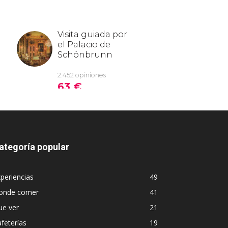
ategoría popular
periencias
49
onde comer
41
ue ver
21
feterías
19