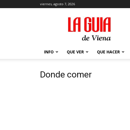
viernes, agosto 7, 2026
La
Guía
de
Viena
en
2026
INFO
QUE VER
QUE HACER
Donde comer