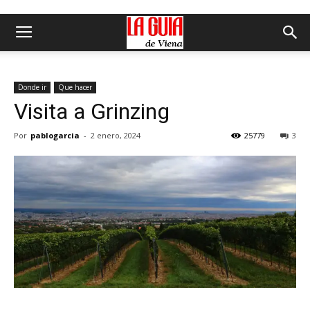
Donde ir
Que hacer
Visita a Grinzing
Por
pablogarcia
-
2 enero, 2024
25779
3