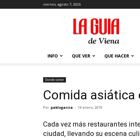
viernes, agosto 7, 2026
La
Guía
de
Viena
en
2026
INFO
QUE VER
QUE HACER
Donde comer
Comida asiática 
Por
pablogarcia
-
16 enero, 2019
Cada vez más restaurantes inte
ciudad, llevando su escena culi