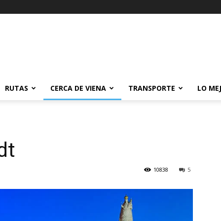
RUTAS
CERCA DE VIENA
TRANSPORTE
LO ME
dt
10838
5