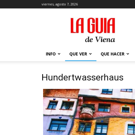
viernes, agosto 7, 2026
La
Guía
de
Viena
en
2026
INFO
QUE VER
QUE HACER
Hundertwasserhaus