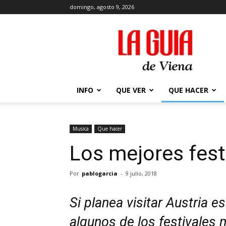
domingo, agosto 9, 2026
La
Guía
de
Viena
en
2026
INFO
QUE VER
QUE HACER
Musica
Que hacer
Los mejores fest
Por
pablogarcia
-
9 julio, 2018
Si planea visitar Austria e
algunos de los festivales