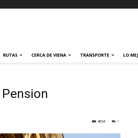
RUTAS
CERCA DE VIENA
TRANSPORTE
LO ME
a Pension
4854
1