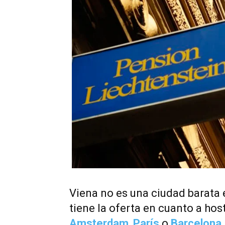
Viena no es una ciudad barata
tiene la oferta en cuanto a ho
Amsterdam
,
París
o
Barcelona
.