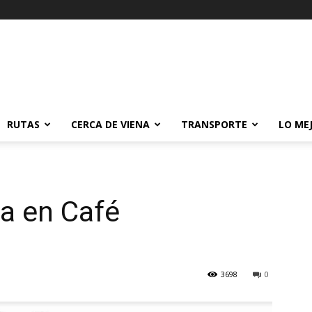
RUTAS
CERCA DE VIENA
TRANSPORTE
LO ME
a en Café
3698
0