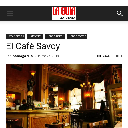
Experiencias
Cafeterías
Donde Beber
Donde comer
El Café Savoy
Por
pablogarcia
-
15 mayo, 2018
4344
1