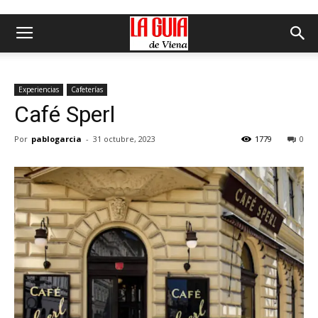
Experiencias
Cafeterías
Café Sperl
Por
pablogarcia
-
31 octubre, 2023
1779
0