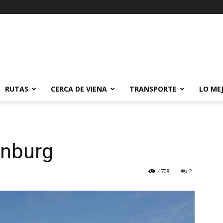
RUTAS
CERCA DE VIENA
TRANSPORTE
LO ME
enburg
4708
2