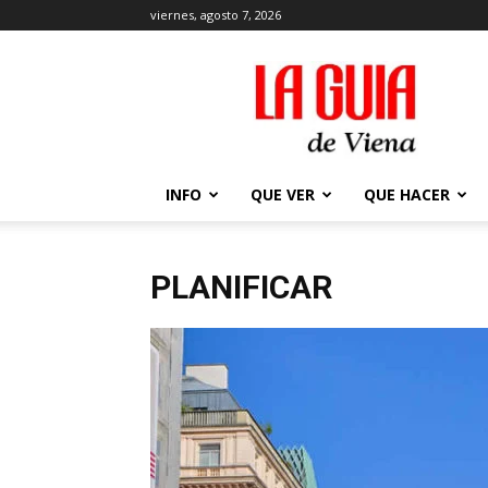
viernes, agosto 7, 2026
La
Guía
de
Viena
en
2026
INFO
QUE VER
QUE HACER
PLANIFICAR