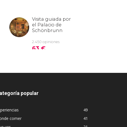
ategoría popular
periencias
49
onde comer
41
ue ver
21